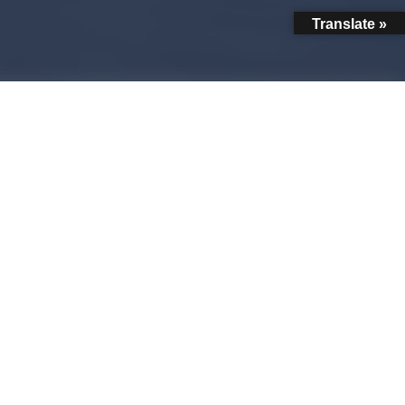
Translate »
記
©
2025 - 2026
BOULCOM