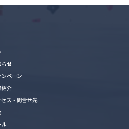
店
知らせ
ャンペーン
設紹介
クセス・問合せ先
金
ール